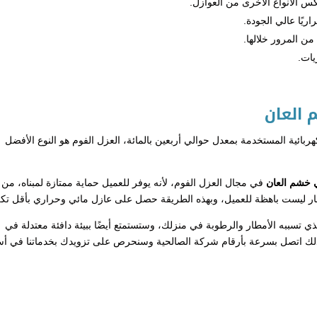
كس الأنواع الأخرى من العوازل.
يًا عالي الجودة.
من المرور خلالها.
يات.
 العان
ربائية المستخدمة بمعدل حوالي أربعين بالمائة، العزل الفوم هو النوع الأفضل
 خشم العان
في مجال العزل الفوم، لأنه يوفر للعميل حماية ممتازة لمبناه، من 
سعار ليست باهظة للعميل، وبهذه الطريقة حصل على عازل مائي وحراري بأقل تكل
 الذي تسببه الأمطار والرطوبة في منزلك، وستستمتع أيضًا ببيئة دافئة معتدلة في
لذلك اتصل بسرعة بأرقام شركة الصالحية وسنحرص على تزويدك بخدماتنا في أ