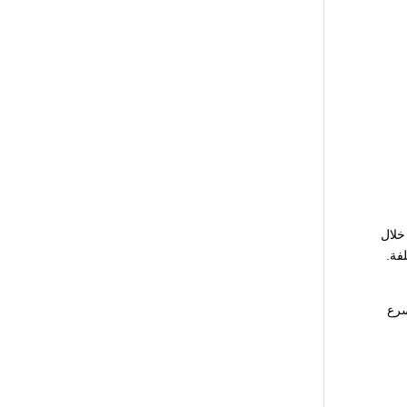
خلال
فة.
سرع