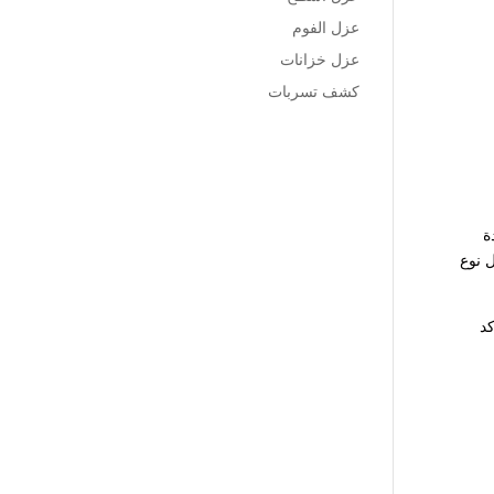
عزل الفوم
عزل خزانات
كشف تسربات
ة
ل نوع
كد