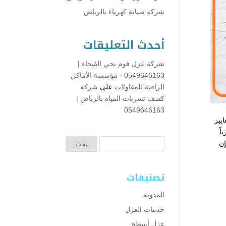
شركة صيانة كهرباء بالرياض
أحدث التعليقات
شركة عزل فوم بحي الفيحاء |
0549646163 - مؤسسة الأماكن
الراقية للمقاولات
على
شركة
كشف تسربات المياه بالرياض |
0549646163
يير
اً
إن
تصنيفات
المدونة
خدمات العزل
عزل أسطح